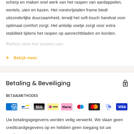
scherp en maken snel werk van het raspen van aardappelen,
wortels, uien en kazen. Het roestvrijstalen frame biedt
uitzonderlijke duurzaamheid, terwijl het soft-touch handvat voor
optimaal comfort zorgt. Het antislip voetje zorgt voor extra
stabiliteit tijdens het raspen op aanrechtbladen en borden.
Perfect voor het raspen van:
Appels, boter, kool, wortels, chilipepers, chocolade, kokos,
Bekijk meer
harde en zachte kazen, uien en courgette. Deze rasp snijdt
ingrediënten in fijne linten, ideaal voor gebruik bij het bakken en
koken.
Betaling & Beveiliging
Productdetails:
BETAALMETHODES
Afmetingen:
30,5 cm x 6,6 cm x 2,5 cm
Raspoppervlakte:
13,3 cm x 6,6 cm
Ergonomisch soft-touch handvat
met ophanglus
Uw betalingsgegevens worden veilig verwerkt. We slaan geen
Antislip basis
voor extra stabiliteit
creditcardgegevens op en hebben geen toegang tot uw
Herbruikbare beschermhoes
voor veilig opbergen