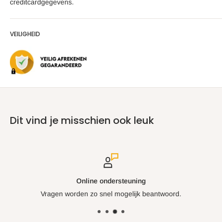
creditcardgegevens.
Materiaal:
Chirurgisch roestvrijstalen frame en geëtste
messen, TPE plastic handvat
VEILIGHEID
Messen gemaakt in de VS
, assemblage in Mexico
Gewicht:
200 gram
De
Microplane Gourmet Series Rasp
biedt een combinatie
van comfort, duurzaamheid en precisie, waardoor het een
onmisbare keukenhulp is voor elke kok.
Dit vind je misschien ook leuk
Online ondersteuning
Vragen worden zo snel mogelijk beantwoord.