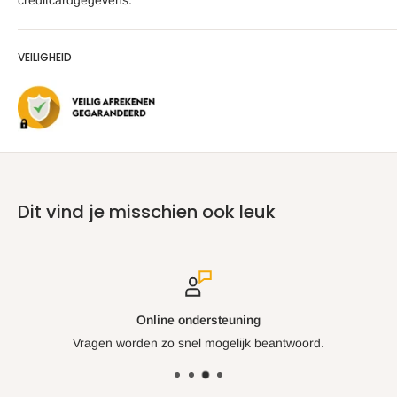
creditcardgegevens.
comfortabele grip en is identiek aan die van de populaire
Premium Classic Series Zester.
VEILIGHEID
Vaatwasserbestendig:
Roestvrij staal is van nature BPA-vrij.
Plaats de rasp eenvoudig in de vaatwasser voor reiniging.
Productdetails:
Afmetingen:
30,5 cm x 6,7 cm x 2,5 cm
Raspoppervlak:
13,3 cm x 6,7 cm
Comfortabel soft-touch handvat met ophanglus
Dit vind je misschien ook leuk
Antislipvoet voor extra stabiliteit
Hervulbare beschermhoes voor veilige opslag
Materiaal:
Chirurgisch roestvrijstalen frame en geëtste
messen; TPE kunststof handvat
Online ondersteuning
Messen gemaakt in de VS, geassembleerd in Mexico
Vragen worden zo snel mogelijk beantwoord.
Verzendgewicht:
198 gram
Ontdek de perfecte combinatie van precisie en gemak met de