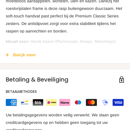
moeiteloos aardappelen, wortelen, uien en kazen. Dankzij het
roestvrijstalen frame is deze rasp buitengewoon duurzaam. Het
soft-touch handvat past perfect bij de Premium Classic Series
zesters. De antislipvoet zorgt voor extra stabiliteit tijdens het
raspen op aanrechten en borden.
Ideaal voor:
Harde kazen (Parmezaan, Asiago, Manchego),
citrus, chili, gember, knoflook. De resultaten zijn poederachtig en
Bekijk meer
mengen zonder grove textuur.
Belangrijkste kenmerken:
Ultrascherpe messen - Gemaakt in de VS!
De messen zijn
Betaling & Beveiliging
vervaardigd van roestvrij staal in onze fabriek in Russellville,
BETAALMETHODES
Arkansas. Steun Amerikaanse banen en productie door dit
product te kopen.
Antislip voet:
De rasp blijft stevig staan tijdens gebruik en
Uw betalingsgegevens worden veilig verwerkt. We slaan geen
voorkomt krassen op uw aanrecht.
creditcardgegevens op en hebben geen toegang tot uw
Ergonomisch soft-touch handvat:
Het handvat biedt een